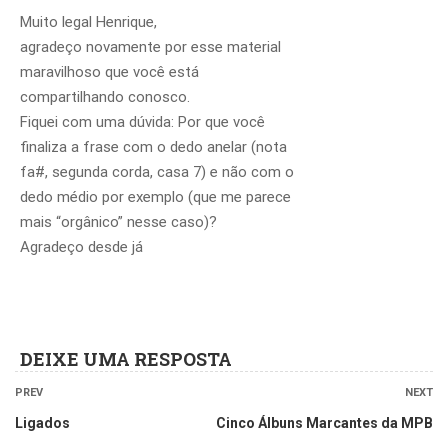
Baixarias
Muito legal Henrique,
Baixarias
2.3
Modernas (Parte
agradeço novamente por esse material
1)
maravilhoso que você está
Baixarias
2.4
compartilhando conosco.
Modernas (Parte
Fiquei com uma dúvida: Por que você
2)
Baixarias
finaliza a frase com o dedo anelar (nota
2.5
Modernas (Parte
fa#, segunda corda, casa 7) e não com o
3)
dedo médio por exemplo (que me parece
Aplicando a
2.6
mais “orgânico” nesse caso)?
Mesma Baixaria
e Várias
Agradeço desde já
Músicas (Parte
Aplicando a
2.7
1)
Mesma Baixaria
e Várias
Músicas (Parte
Baixarias
2.8
2)
Clássicas (Parte
DEIXE UMA RESPOSTA
1)
Baixarias
2.9
PREV
NEXT
Você precisa fazer o
login
para publicar um comentário.
Clássicas (Parte
Ligados
Cinco Álbuns Marcantes da MPB
2)