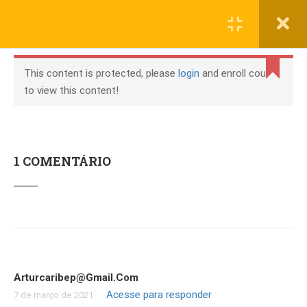
Registrar
Entrar
© 2020 Henrique Neto. Todos os direitos reservados. Desenvolvido
por
CSTEC
This content is protected, please
login
and enroll course
GUIA DE ESTUDOS
to view this content!
TÉCNICOS
Rotina de
1.1
Estudos e
1 COMENTÁRIO
Evolução
Técnica
BAIXARIA
Violonística
Baixarias: os
2.1
princípios
Arturcaribep@gmail.com
Quais Dedos
2.2
Acesse para responder
7 de março de 2021
Utilizar nas